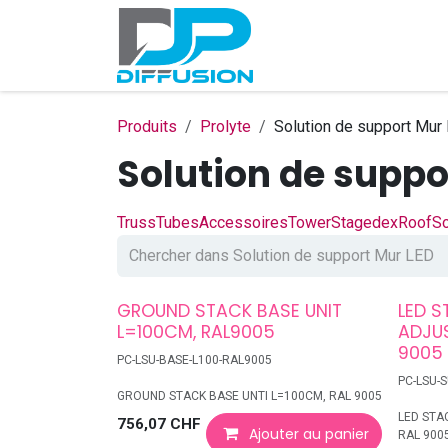
Se rendre au contenu
Accueil
Produits
F
Produits
Prolyte
Solution de support Mur
Solution de suppo
Truss
Tubes
Accessoires
Tower
Stagedex
Roof
So
GROUND STACK BASE UNIT
LED 
L=100CM, RAL9005
ADJU
9005
PC-LSU-BASE-L100-RAL9005
PC-LSU-
GROUND STACK BASE UNTI L=100CM, RAL 9005
LED STA
756,07
CHF
Ajouter au panier
RAL 900