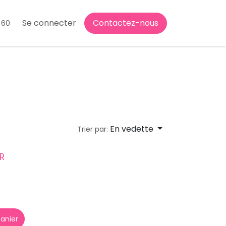
Se connecter
Contactez-nous
 60
En vedette
Trier par:
R
panier