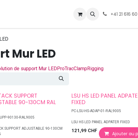
ormations
Téléchargement
+41 21 616 60
 LED
rt Mur LED
lution de support Mur LED
ProTrac
Clamp
Rigging
STACK SUPPORT
LSU HS LED PANEL ADPATE
STABLE 90-130CM RAL
FIXED
PC-LSU-HS-ADAP-01-RAL9005
SUPP-90130-RAL9005
LSU HS LED PANEL ADPATER FIXED
CK SUPPORT ADJUSTABLE 90-130CM
121,99
CHF
Ajouter au 
5