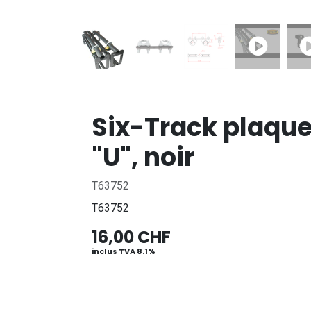
Six-Track plaqu
"U", noir
T63752
T63752
16,00
CHF
inclus TVA 8.1%