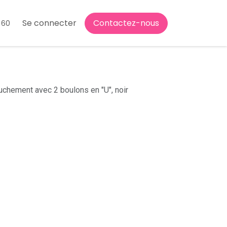
Se connecter
Contactez-nous
 60
uchement avec 2 boulons en "U", noir