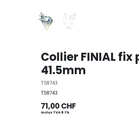
Collier FINIAL f
41.5mm
T58743
T58743
71,00
CHF
inclus TVA 8.1%