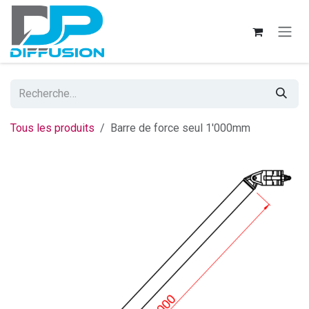
Se rendre au contenu
Tous les produits
Barre de force seul 1'000mm