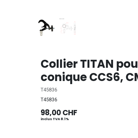
Collier TITAN p
conique CCS6, CM
T45836
T45836
98,00
CHF
inclus TVA 8.1%