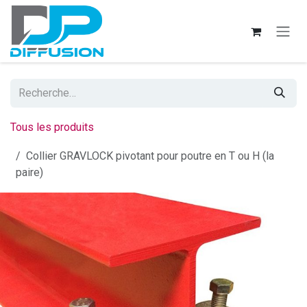
Se rendre au contenu
Tous les produits
Collier GRAVLOCK pivotant pour poutre en T ou H (la
paire)