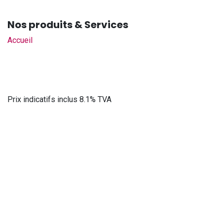
Nos produits & Services
Accueil
Prix indicatifs inclus 8.1% TVA
Rejoignez-nous
Contactez-nous
+41 21 616 60 60
sales@djp-diffusion.ch
DJP DIFFUSION Sàrl
-
À propos
Nous sommes une équipe de passionnés dont l'objectif est