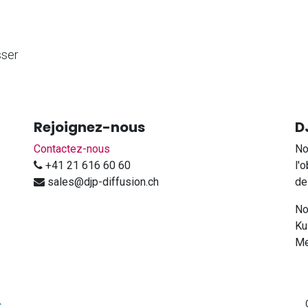
sser
Rejoignez-nous
D
Contactez-nous
No
+41 21 616 60 60
l'
sales@djp-diffusion.ch
de
No
Ku
Me