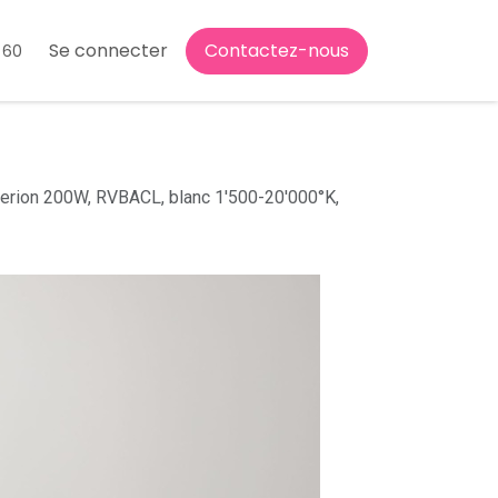
Se connecter
Contactez-nous
 60
perion 200W, RVBACL, blanc 1'500-20'000°K,