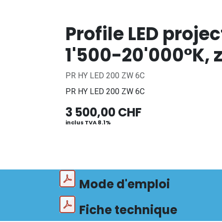
Profile LED proj
1'500-20'000°K,
PR HY LED 200 ZW 6C
PR HY LED 200 ZW 6C
3 500,00
CHF
inclus TVA 8.1%
Mode d'emploi
Fiche technique