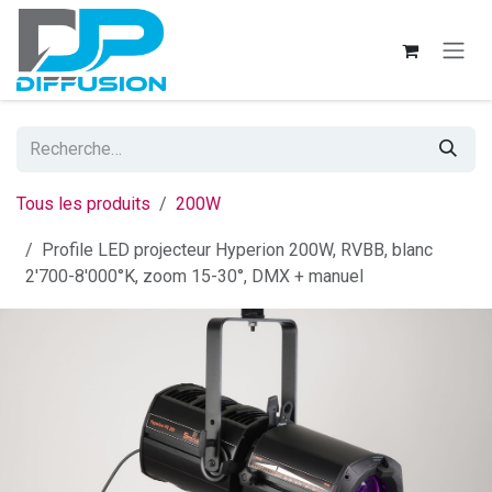
Se rendre au contenu
Tous les produits
200W
Profile LED projecteur Hyperion 200W, RVBB, blanc
2'700-8'000°K, zoom 15-30°, DMX + manuel