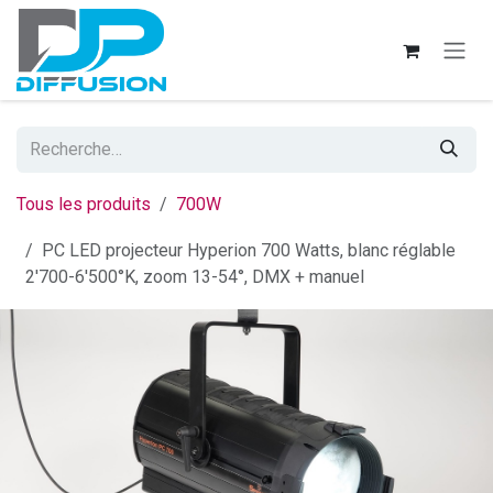
Se rendre au contenu
Tous les produits
700W
PC LED projecteur Hyperion 700 Watts, blanc réglable
2'700-6'500°K, zoom 13-54°, DMX + manuel