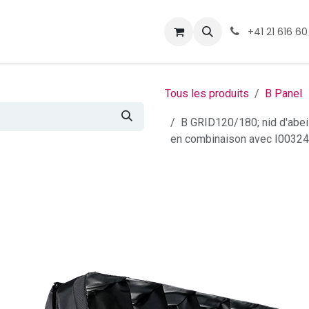
ormations
Téléchargement
+41 21 616 60
Tous les produits
B Panel
B GRID120/180; nid d'abei
en combinaison avec I0032