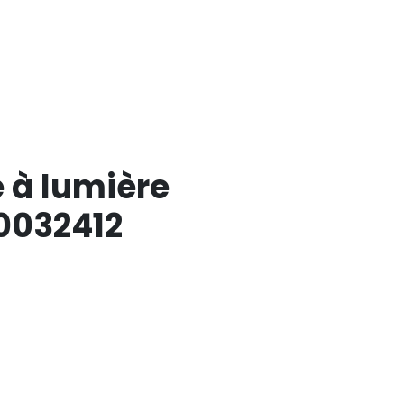
e à lumière
0032412