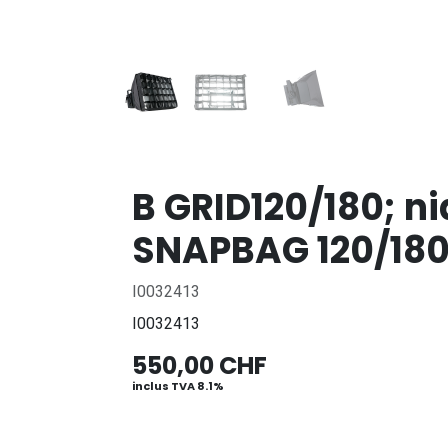
B GRID120/180; ni
SNAPBAG 120/180
I0032413
I0032413
550,00
CHF
inclus TVA 8.1%