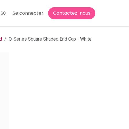
Se connecter
Contactez-nous
 60
d
Q-Series Square Shaped End Cap - White