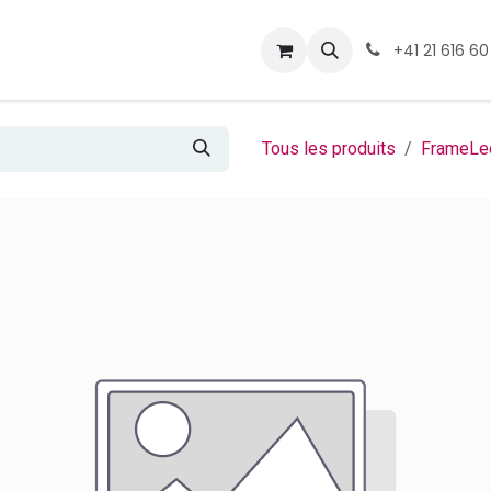
ormations
Téléchargement
+41 21 616 60
Tous les produits
FrameLe