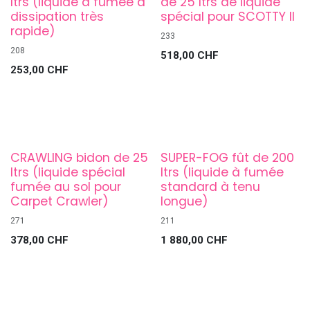
ltrs (liquide à fumée à
de 25 ltrs de liquide
dissipation très
spécial pour SCOTTY II
rapide)
233
208
518,00
CHF
253,00
CHF
CRAWLING bidon de 25
SUPER-FOG fût de 200
ltrs (liquide spécial
ltrs (liquide à fumée
fumée au sol pour
standard à tenu
Carpet Crawler)
longue)
271
211
378,00
CHF
1 880,00
CHF