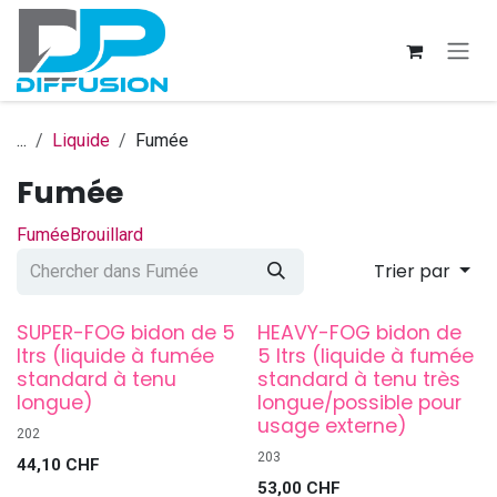
Se rendre au contenu
...
Liquide
Fumée
Fumée
Fumée
Brouillard
Trier par
SUPER-FOG bidon de 5
HEAVY-FOG bidon de
ltrs (liquide à fumée
5 ltrs (liquide à fumée
standard à tenu
standard à tenu très
longue)
longue/possible pour
usage externe)
202
203
44,10
CHF
53,00
CHF