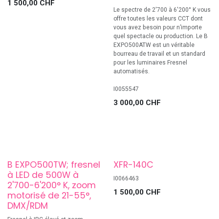
1 500,00
CHF
Le spectre de 2'700 à 6'200° K vous
offre toutes les valeurs CCT dont
vous avez besoin pour n’importe
quel spectacle ou production. Le B
EXPO500ATW est un véritable
bourreau de travail et un standard
pour les luminaires Fresnel
automatisés.
I0055547
3 000,00
CHF
B EXPO500TW; fresnel
XFR-140C
à LED de 500W à
I0066463
2'700-6'200° K, zoom
1 500,00
CHF
motorisé de 21-55°,
DMX/RDM