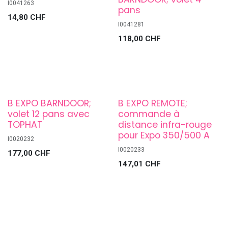
I0041263
pans
14,80
CHF
I0041281
118,00
CHF
B EXPO BARNDOOR;
B EXPO REMOTE;
volet 12 pans avec
commande à
TOPHAT
distance infra-rouge
pour Expo 350/500 A
I0020232
I0020233
177,00
CHF
147,01
CHF