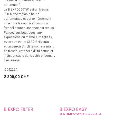
Fresnel à IRC élevé et zoom
automatisé
Le B EXPO500TW est un fresnel
LED blanc réglable haute
performance et est extrêmement
utile pour les applications où un
fresnel haute puissance est requis.
Pensez aux boutiques, aux
expositions ou même aux églises.
Avec son écran OLED à 4 boutons
et un verrou d’inclinaison à la main,
ce fresnel est facile d’utilisation et
indispensable dans votre ensemble
d’éclairage.
I0042224
2 300,00
CHF
B EXPO FILTER
B EXPO EASY
BARNDOOR; volet 4