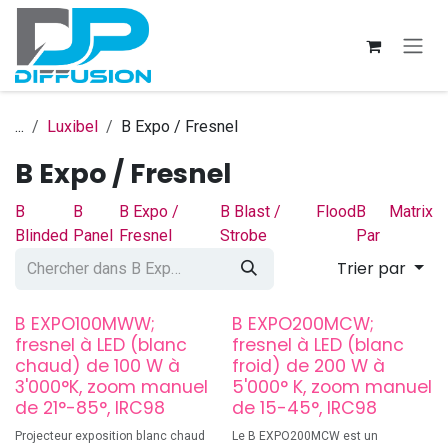
Se rendre au contenu
...
Luxibel
B Expo / Fresnel
B Expo / Fresnel
B
B
B Expo /
B Blast /
Flood
B
Matrix
Blinded
Panel
Fresnel
Strobe
Par
Trier par
B EXPO100MWW;
B EXPO200MCW;
fresnel à LED (blanc
fresnel à LED (blanc
chaud) de 100 W à
froid) de 200 W à
3'000°K, zoom manuel
5'000° K, zoom manuel
de 21°-85°, IRC98
de 15-45°, IRC98
Projecteur exposition blanc chaud
Le B EXPO200MCW est un