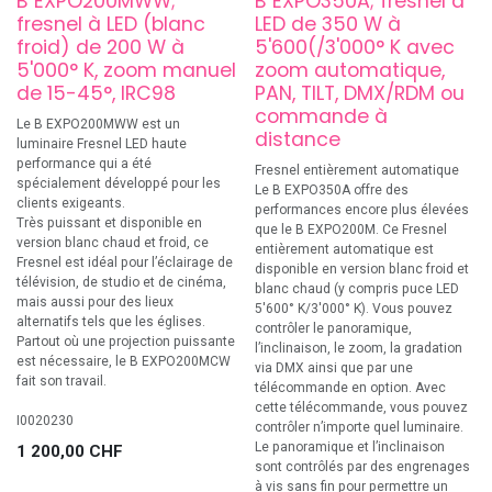
B EXPO200MWW;
B EXPO350A; fresnel à
fresnel à LED (blanc
LED de 350 W à
froid) de 200 W à
5'600(/3'000° K avec
5'000° K, zoom manuel
zoom automatique,
de 15-45°, IRC98
PAN, TILT, DMX/RDM ou
commande à
Le B EXPO200MWW est un
distance
luminaire Fresnel LED haute
performance qui a été
Fresnel entièrement automatique
spécialement développé pour les
Le B EXPO350A offre des
clients exigeants.
performances encore plus élevées
Très puissant et disponible en
que le B EXPO200M. Ce Fresnel
version blanc chaud et froid, ce
entièrement automatique est
Fresnel est idéal pour l’éclairage de
disponible en version blanc froid et
télévision, de studio et de cinéma,
blanc chaud (y compris puce LED
mais aussi pour des lieux
5'600° K/3'000° K). Vous pouvez
alternatifs tels que les églises.
contrôler le panoramique,
Partout où une projection puissante
l’inclinaison, le zoom, la gradation
est nécessaire, le B EXPO200MCW
via DMX ainsi que par une
fait son travail.
télécommande en option. Avec
cette télécommande, vous pouvez
I0020230
contrôler n’importe quel luminaire.
Le panoramique et l’inclinaison
1 200,00
CHF
sont contrôlés par des engrenages
à vis sans fin pour permettre un