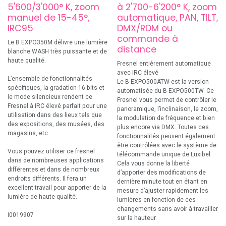
5'600/3'000° K, zoom
à 2'700-6'200° K, zoom
manuel de 15-45°,
automatique, PAN, TILT,
IRC95
DMX/RDM ou
commande à
Le B EXPO350M délivre une lumière
distance
blanche WASH très puissante et de
haute qualité.
Fresnel entièrement automatique
avec IRC élevé
L’ensemble de fonctionnalités
Le B EXPO500ATW est la version
spécifiques, la gradation 16 bits et
automatisée du B EXPO500TW. Ce
le mode silencieux rendent ce
Fresnel vous permet de contrôler le
Fresnel à IRC élevé parfait pour une
panoramique, l’inclinaison, le zoom,
utilisation dans des lieux tels que
la modulation de fréquence et bien
des expositions, des musées, des
plus encore via DMX. Toutes ces
magasins, etc.
fonctionnalités peuvent également
être contrôlées avec le système de
Vous pouvez utiliser ce fresnel
télécommande unique de Luxibel.
dans de nombreuses applications
Cela vous donne la liberté
différentes et dans de nombreux
d’apporter des modifications de
endroits différents. Il fera un
dernière minute tout en étant en
excellent travail pour apporter de la
mesure d’ajuster rapidement les
lumière de haute qualité.
lumières en fonction de ces
changements sans avoir à travailler
I0019907
sur la hauteur.