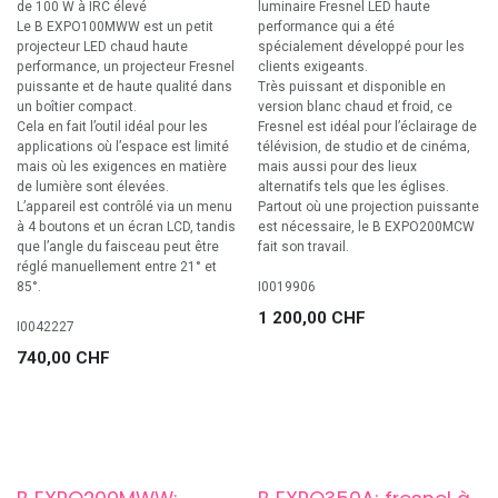
de 100 W à IRC élevé
luminaire Fresnel LED haute
Le B EXPO100MWW est un petit
performance qui a été
projecteur LED chaud haute
spécialement développé pour les
performance, un projecteur Fresnel
clients exigeants.
puissante et de haute qualité dans
Très puissant et disponible en
un boîtier compact.
version blanc chaud et froid, ce
Cela en fait l’outil idéal pour les
Fresnel est idéal pour l’éclairage de
applications où l’espace est limité
télévision, de studio et de cinéma,
mais où les exigences en matière
mais aussi pour des lieux
de lumière sont élevées.
alternatifs tels que les églises.
L’appareil est contrôlé via un menu
Partout où une projection puissante
à 4 boutons et un écran LCD, tandis
est nécessaire, le B EXPO200MCW
que l’angle du faisceau peut être
fait son travail.
réglé manuellement entre 21° et
85°.
I0019906
1 200,00
CHF
I0042227
740,00
CHF