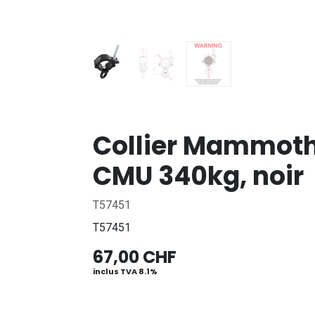
Collier Mammoth
CMU 340kg, noir
T57451
T57451
67,00
CHF
inclus TVA 8.1%